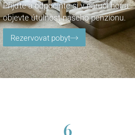
Přijďte a odpočiňte si v náruči hor a
objevte útulnost našeho penzionu.
Rezervovat pobyt
6