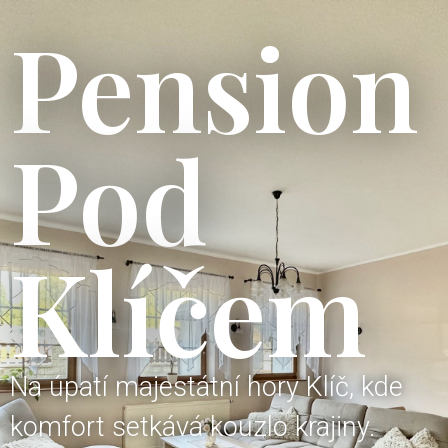
Pension
Pod
Klíčem
Na úpatí majestátní hory Klíč, kde
komfort setkává kouzlo krajiny.