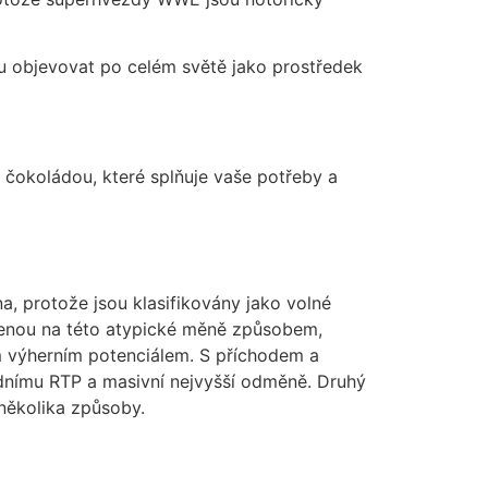
vu objevovat po celém světě jako prostředek
a čokoládou, které splňuje vaše potřeby a
, protože jsou klasifikovány jako volné
loženou na této atypické měně způsobem,
m výherním potenciálem. S příchodem a
lidnímu RTP a masivní nejvyšší odměně. Druhý
několika způsoby.