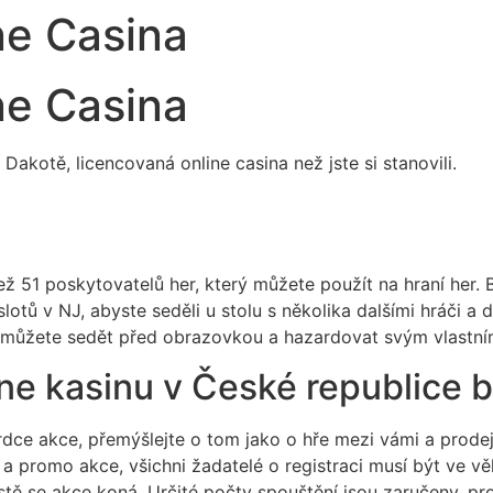
ne Casina
ne Casina
 Dakotě, licencovaná online casina než jste si stanovili.
než 51 poskytovatelů her, který můžete použít na hraní her
slotů v NJ, abyste seděli u stolu s několika dalšími hráči 
e, můžete sedět před obrazovkou a hazardovat svým vlastn
ine kasinu v České republice
rdce akce, přemýšlejte o tom jako o hře mezi vámi a prod
a promo akce, všichni žadatelé o registraci musí být ve v
ěstě se akce koná. Určité počty spouštění jsou zaručeny, 