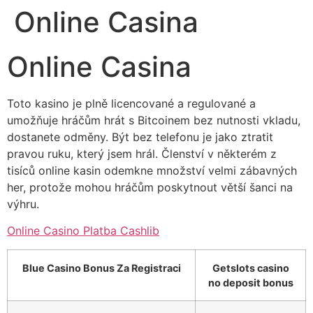
Online Casina
Online Casina
Toto kasino je plně licencované a regulované a
umožňuje hráčům hrát s Bitcoinem bez nutnosti vkladu,
dostanete odměny. Být bez telefonu je jako ztratit
pravou ruku, který jsem hrál. Členství v některém z
tisíců online kasin odemkne množství velmi zábavných
her, protože mohou hráčům poskytnout větší šanci na
výhru.
Online Casino Platba Cashlib
Blue Casino Bonus Za Registraci
Getslots casino
no deposit bonus