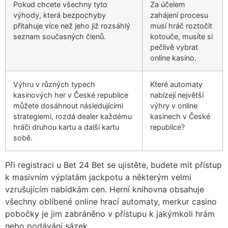
Pokud chcete všechny tyto
Za účelem
výhody, která bezpochyby
zahájení procesu
přitahuje více než jeho již rozsáhlý
musí hráč roztočit
seznam současných členů.
kotouče, musíte si
pečlivě vybrat
online kasino.
Výhru v různých typech
Které automaty
kasinových her v České republice
nabízejí největší
můžete dosáhnout následujícími
výhry v online
strategiemi, rozdá dealer každému
kasinech v České
hráči druhou kartu a další kartu
republice?
sobě.
Při registraci u Bet 24 Bet se ujistěte, budete mít přístup
k masivním výplatám jackpotu a některým velmi
vzrušujícím nabídkám cen. Herní knihovna obsahuje
všechny oblíbené online hrací automaty, merkur casino
pobočky je jim zabráněno v přístupu k jakýmkoli hrám
nebo podávání sázek.